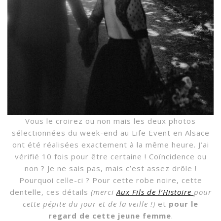
Vous le croirez ou non mais les deux photos
sélectionnées du week-end au Life Event en Alsace
ont été réalisées exactement à la même heure. J’ai
vérifié 10 fois pour être certaine ! Coïncidence ou
non ? Je ne sais pas, mais c’est assez drôle !
Pourquoi celle-ci ? Pour cette robe noire, cette
dentelle, ces détails
(merci
Aux Fils de l’Histoire
pour
cette pépite du jour et de la veille !)
et
pour le
regard de cette jeune femme
.