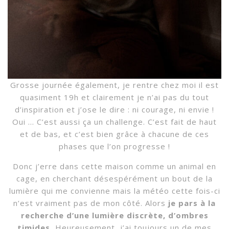
Grosse journée également, je rentre chez moi il est
quasiment 19h et clairement je n’ai pas du tout
d’inspiration et j’ose le dire : ni courage, ni envie !
Oui … C’est aussi ça un challenge. C’est fait de haut
et de bas, et c’est bien grâce à chacune de ces
phases que l’on progresse !
Donc j’erre dans cette maison comme un animal en
cage, en cherchant désespérément un bout de la
lumière qui me convienne mais la météo cette fois-ci
n’est vraiment pas de mon côté. Alors
je pars à la
recherche d’une lumière discrète, d’ombres
timides.
Heureusement, j’ai toujours un de mes