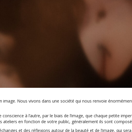
on image. Nous vivons dans une société qui nous renvoie énormément d
e conscience à l’autre, par le biais de l’image, que chaque petite impe
es ateliers en fonction de votre public, généralement ils sont compos
changes et des réflexions autour de la beauté et de l’image, qui sera