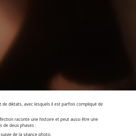
e diktats, avec lesquels il est parfois compliqué de
rfection raconte une histoire et peut aussi être une
és de deux phases :
 suivie de la séance photo.