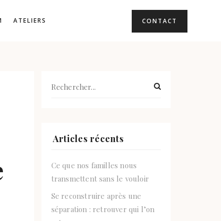
M
ATELIERS
CONTACT
Articles récents
e
Ce que nos familles nous
transmettent sans le vouloir
Se reconstruire après une
séparation : retrouver qui l’on