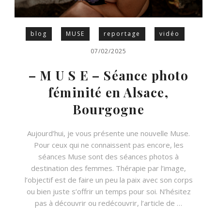
blog
MUSE
reportage
vidéo
07/02/2025
– M U S E – Séance photo
féminité en Alsace,
Bourgogne
Aujourd’hui, je vous présente une nouvelle Muse.
Pour ceux qui ne connaissent pas encore, les
séances Muse sont des séances photos à
destination des femmes. Thérapie par l’image,
l’objectif est de faire un peu la paix avec son corps
ou bien juste s’offrir un temps pour soi. N’hésitez
pas à découvrir ou redécouvrir, l’article de …