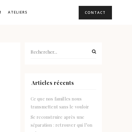
M
ATELIERS
CONTACT
Articles récents
Ce que nos familles nous
transmettent sans le vouloir
Se reconstruire après une
séparation : retrouver qui l’on