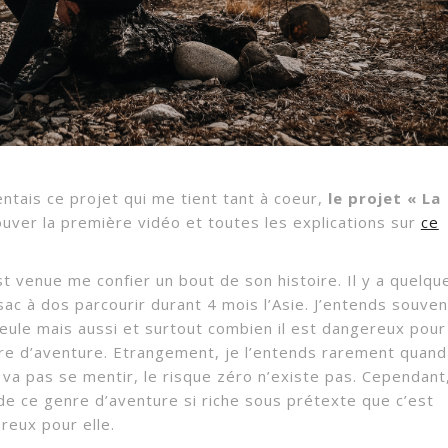
ntais ce projet qui me tient tant à coeur,
le projet « La
ouver la première vidéo et toutes les explications sur
ce
est venue me confier un bout de son histoire. Il y a quelqu
sac à dos parcourir durant 4 mois l’Asie. J’entends souven
seule mais aussi et surtout combien il est dangereux pour
e d’aventure. Etrangement, je l’entends rarement quand 
 va pas se mentir, le risque zéro n’existe pas. Cependant
e ce genre d’aventure si riche sous prétexte que c’est
reux pour elle.