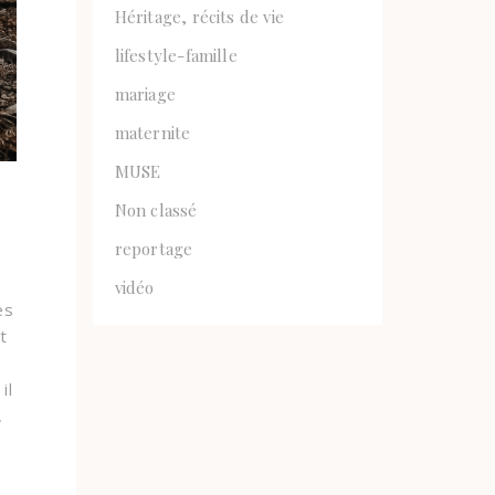
Héritage, récits de vie
lifestyle-famille
mariage
maternite
MUSE
Non classé
reportage
vidéo
es
t
il
,