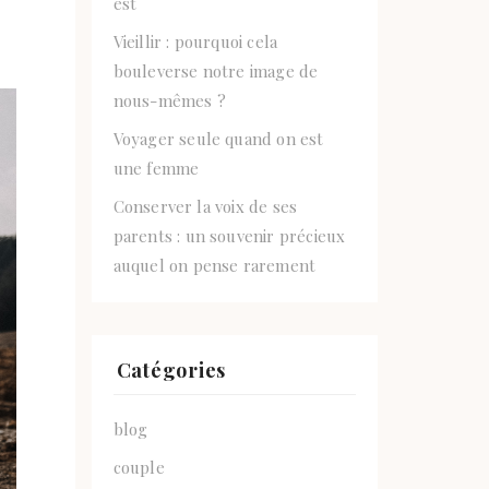
est
Vieillir : pourquoi cela
bouleverse notre image de
nous-mêmes ?
Voyager seule quand on est
une femme
Conserver la voix de ses
parents : un souvenir précieux
auquel on pense rarement
Catégories
blog
couple